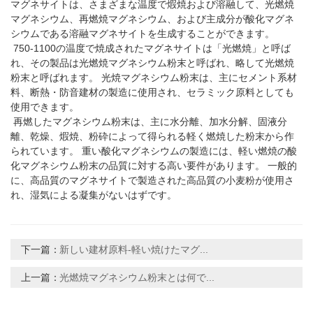
マグネサイトは、さまざまな温度で煆焼および溶融して、光燃焼
マグネシウム、再燃焼マグネシウム、および主成分が酸化マグネ
シウムである溶融マグネサイトを生成することができます。
750-1100の温度で焼成されたマグネサイトは「光燃焼」と呼ば
れ、その製品は光燃焼マグネシウム粉末と呼ばれ、略して光燃焼
粉末と呼ばれます。 光焼マグネシウム粉末は、主にセメント系材
料、断熱・防音建材の製造に使用され、セラミック原料としても
使用できます。
再燃したマグネシウム粉末は、主に水分離、加水分解、固液分
離、乾燥、煆焼、粉砕によって得られる軽く燃焼した粉末から作
られています。 重い酸化マグネシウムの製造には、軽い燃焼の酸
化マグネシウム粉末の品質に対する高い要件があります。 一般的
に、高品質のマグネサイトで製造された高品質の小麦粉が使用さ
れ、湿気による凝集がないはずです。
下一篇：
新しい建材原料-軽い焼けたマグ...
上一篇：
光燃焼マグネシウム粉末とは何で...